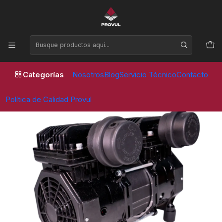
Horario de atención Lunes a Viernes de 09:00 a 17:30 horas
Inicio
Compresores
Repuestos
Kit de Repuesto Cabezal–Motor para Compresor Sin Aceite 2
HP – PVL
Categorías
Nosotros
Blog
Servicio Técnico
Contacto
Política de Calidad Provul