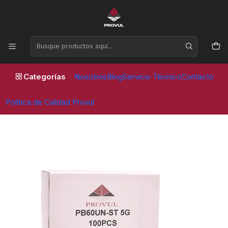
Horario de atención Lunes a Viernes de 09:00 a 17:30 horas
Inicio
Contrapesos
Fierro ST
CONTRAPESO 5 GR ST (100 UNID)
Categorías
Nosotros
Blog
Servicio Técnico
Contacto
Política de Calidad Provul