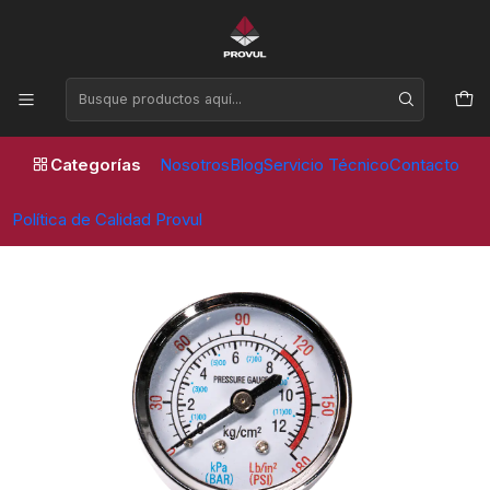
Horario de atención Lunes a Viernes de 09:00 a 17:30 horas
Inicio
Compresores
Repuestos
MANÓMETRO FRONTAL 1/4” 8 BAR – PVL COMPRESOR
Categorías
Nosotros
Blog
Servicio Técnico
Contacto
Política de Calidad Provul