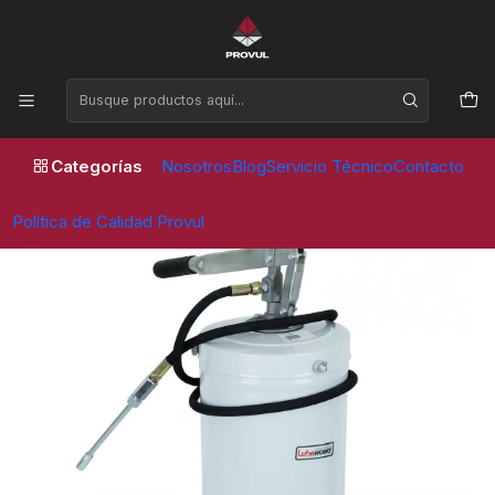
Horario de atención Lunes a Viernes de 09:00 a 17:30 horas
Inicio
Equipos de taller
Lubricación y Engrase
Pato de engrase 16 Kg con deposito - LUBEWORKS (17211011)
Categorías
Nosotros
Blog
Servicio Técnico
Contacto
Política de Calidad Provul