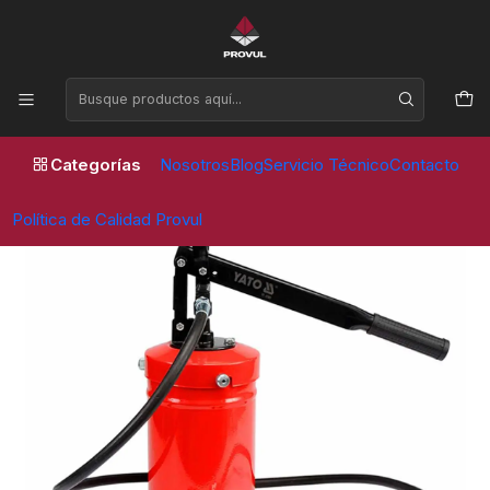
Horario de atención Lunes a Viernes de 09:00 a 17:30 horas
Inicio
Equipos de taller
Lubricación y Engrase
Pato de engrase manual 4 KG - YATO (YT-07061)
Categorías
Nosotros
Blog
Servicio Técnico
Contacto
Política de Calidad Provul