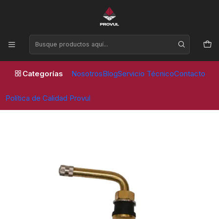
Horario de atención Lunes a Viernes de 09:00 a 17:30 horas
Inicio
Valvulas
Camion y Taxibus
VALVULA TR 570 C CORTA CURVA (10 unidades)
Categorías
Nosotros
Blog
Servicio Técnico
Contacto
Política de Calidad Provul