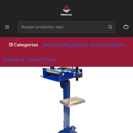
Horario de atención Lunes a Viernes de 09:00 a 17:30 horas
Inicio
Equipos de taller
ABRIDOR DE NEUMATICOS C/ PEDESTAL - PVL
Categorías
Nosotros
Blog
Servicio Técnico
Contacto
Política de Calidad Provul