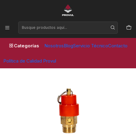
Horario de atención Lunes a Viernes de 09:00 a 17:30 horas
Inicio
Compresores
Repuestos
VALVULA SEGURIDAD 3/8" - PVL
Categorías
Nosotros
Blog
Servicio Técnico
Contacto
Política de Calidad Provul