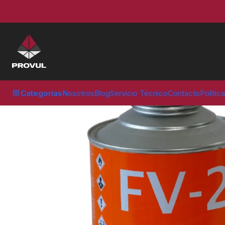
Inicio
Parches
Vulcaflex
CEMENTO FV 02 725 GR VULCAFLEX
Categorías
Nosotros
Blog
Servicio Técnico
Contacto
Polític