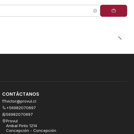
CONTÁCTANOS
victor@provul.cl
+56982070697
56982070697
Provul
Anibal Pinto 1214
Concepción - Concepción