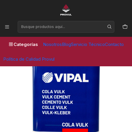
Horario de atención Lunes a Viernes de 09:00 a 17:30 horas
Inicio
Parches
Vipal
COLA VULK - VIPAL (CEMENTO NEGRO) - FORMATO PEQUEÑO
685 gr
Categorías
Nosotros
Blog
Servicio Técnico
Contacto
Política de Calidad Provul