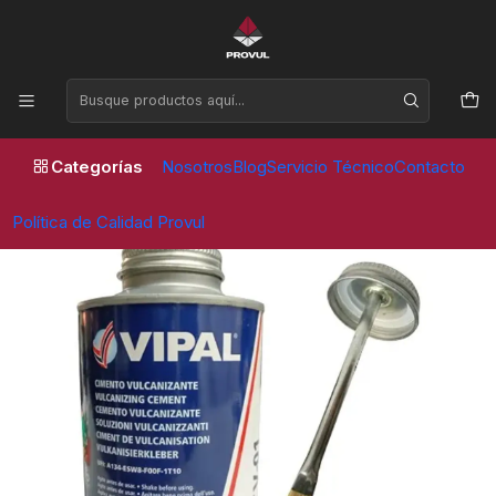
Horario de atención Lunes a Viernes de 09:00 a 17:30 horas
Inicio
Parches
Vipal
CEMENTO CV 01 362 G / 500 ML - VIPAL
Categorías
Nosotros
Blog
Servicio Técnico
Contacto
Política de Calidad Provul