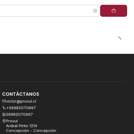
CONTÁCTANOS
victor@provul.cl
+56982070697
56982070697
Provul
Anibal Pinto 1214
Concepción - Concepción