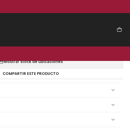
|
 COJIN 1 KG - VIPAL
EGAR AL CARRO
COMPRAR AHORA
Mostrar stock de ubicaciones
COMPARTIR ESTE PRODUCTO