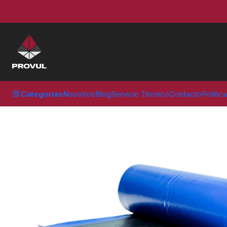
Inicio
Parches
Vipal
CAUCHO COJIN 1 KG - VIPAL
Categorías
Nosotros
Blog
Servicio Técnico
Contacto
Polític