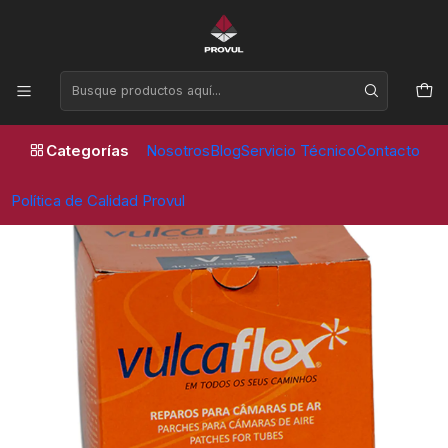
Horario de atención Lunes a Viernes de 09:00 a 17:30 horas
Inicio
Parches
Vulcaflex
PARCHE CAMARA V 3 60 MM (40 UNID) VULCAFLEX
Categorías
Nosotros
Blog
Servicio Técnico
Contacto
Política de Calidad Provul