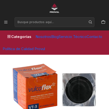
Horario de atención Lunes a Viernes de 09:00 a 17:30 horas
Inicio
Parches
Vulcaflex
PARCHE VULCAFLEX VT 03 (40 UNID) - VULCAFLEX
Categorías
Nosotros
Blog
Servicio Técnico
Contacto
Política de Calidad Provul