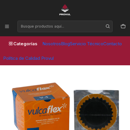
Horario de atención Lunes a Viernes de 09:00 a 17:30 horas
Inicio
Parches
Vulcaflex
PARCHE CAMARA V 4 80 MM (40 UNID) VULCAFLEX
Categorías
Nosotros
Blog
Servicio Técnico
Contacto
Política de Calidad Provul