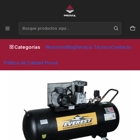
Horario de atención Lunes a Viernes de 09:00 a 17:30 horas
Inicio
Compresores
Piston
COMPRESOR 3,0 hp 300 litros SD83300 (NEGRO) ''L'' -
EVEREST
Categorías
Nosotros
Blog
Servicio Técnico
Contacto
Política de Calidad Provul