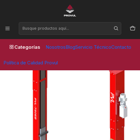
Horario de atención Lunes a Viernes de 09:00 a 17:30 horas
Inicio
Elevadores
Columna
ELEVADOR 2 COLUMNAS 6 TON - PVL T60EB (SUPERIOR)
Categorías
Nosotros
Blog
Servicio Técnico
Contacto
Política de Calidad Provul