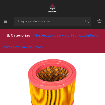
Horario de atención Lunes a Viernes de 09:00 a 17:30 horas
Inicio
Compresores
Repuestos
FILTRO AIRE 5.5A-7.5A-10A - PVL COMPRESOR
Categorías
Nosotros
Blog
Servicio Técnico
Contacto
Política de Calidad Provul