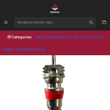
Horario de atención Lunes a Viernes de 09:00 a 17:30 horas
Inicio
Insumos
Pepas para válvulas
Pepas para válvulas estándar (100 unidades)
Categorías
Nosotros
Blog
Servicio Técnico
Contacto
Política de Calidad Provul