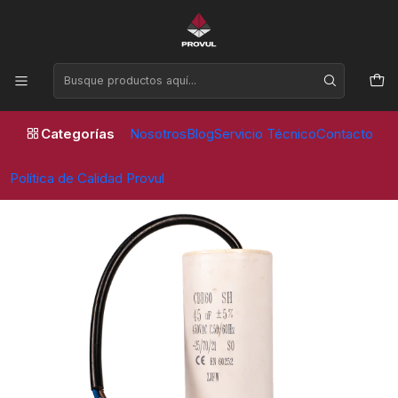
Horario de atención Lunes a Viernes de 09:00 a 17:30 horas
Inicio
Compresores
Repuestos
CONDENSADOR DE CARRERA 45 uF CON CABLE (MOTOR 3 HP)
- PVL
Categorías
Nosotros
Blog
Servicio Técnico
Contacto
Política de Calidad Provul