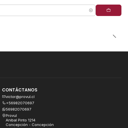
CONTÁCTANOS
victor@provul.cl
+56982070697
56982070697
Provul
Anibal Pinto 1214
Concepción - Concepción