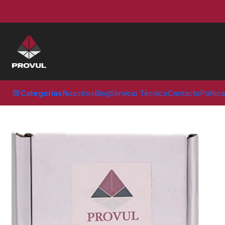
Inicio
Contrapesos
Fierro ST
CONTRAPESO 10 GR ST (100 UNID
Categorías
Nosotros
Blog
Servicio Técnico
Contacto
Polític