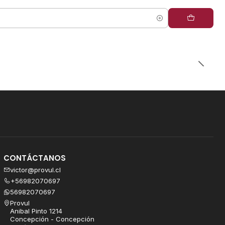
CONTÁCTANOS
victor@provul.cl
+56982070697
56982070697
Provul
Anibal Pinto 1214
Concepción - Concepción