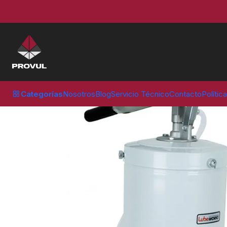
Inicio
Equipos de taller
Lubricación y Engrase
Pato de lubricaci
Categorías
Nosotros
Blog
Servicio Técnico
Contacto
Polític