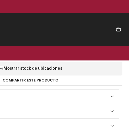
|
bricación 16L - LUBEWORKS
(17211008)
EGAR AL CARRO
COMPRAR AHORA
Mostrar stock de ubicaciones
COMPARTIR ESTE PRODUCTO