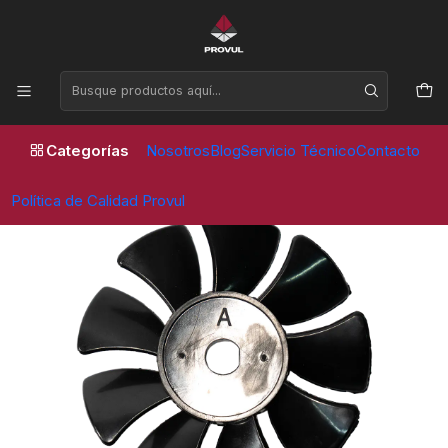
Horario de atención Lunes a Viernes de 09:00 a 17:30 horas
Inicio
Compresores
Repuestos
ASPA COMPRESOR LIBRE DE ACEITE PVL
Categorías
Nosotros
Blog
Servicio Técnico
Contacto
Política de Calidad Provul