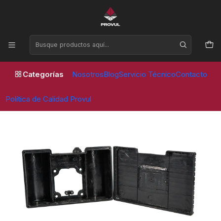
Horario de atención Lunes a Viernes de 09:00 a 17:30 horas
Inicio
Compresores
Repuestos
CAJA PROTECTORA DE CONDENSADORES (BORNERA)
Categorías
Nosotros
Blog
Servicio Técnico
Contacto
Política de Calidad Provul